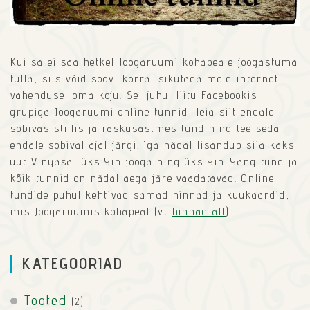
Kui sa ei saa hetkel Joogaruumi kohapeale joogastuma
tulla, siis võid soovi korral sikutada meid interneti
vahendusel oma koju. Sel juhul liitu Facebookis
grupiga Joogaruumi online tunnid, leia siit endale
sobivas stiilis ja raskusastmes tund ning tee seda
endale sobival ajal järgi. Iga nädal lisandub siia kaks
uut Vinyasa, üks Yin jooga ning üks Yin-Yang tund ja
kõik tunnid on nädal aega järelvaadatavad. Online
tundide puhul kehtivad samad hinnad ja kuukaardid,
mis Joogaruumis kohapeal (vt
hinnad alt
)
KATEGOORIAD
Tooted
(2)