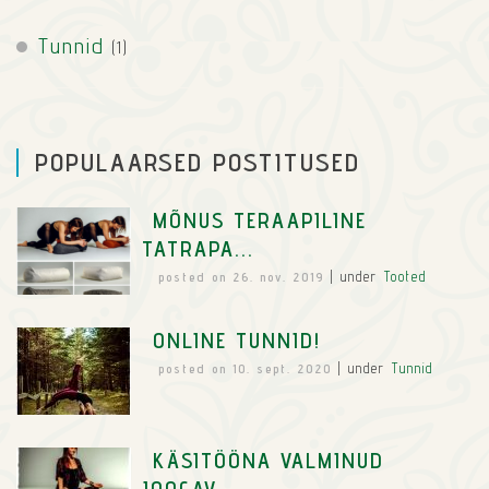
Tunnid
(1)
POPULAARSED POSTITUSED
MÕNUS TERAAPILINE
TATRAPA...
posted on 26. nov. 2019
|
under
Tooted
ONLINE TUNNID!
posted on 10. sept. 2020
|
under
Tunnid
KÄSITÖÖNA VALMINUD
JOOGAV...