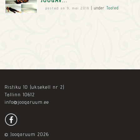
posted on 9. mai 2018
|
under
Tooted
Ristiku 10 (uksekell nr 2)
Tallinn 10612
info@joogaruum.ee
© Joogaruum 2026