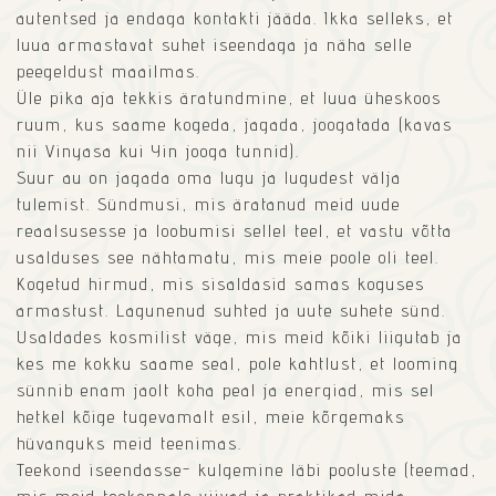
autentsed ja endaga kontakti jääda. Ikka selleks, et
luua armastavat suhet iseendaga ja näha selle
peegeldust maailmas.
Üle pika aja tekkis äratundmine, et luua üheskoos
ruum, kus saame kogeda, jagada, joogatada (kavas
nii Vinyasa kui Yin jooga tunnid).
Suur au on jagada oma lugu ja lugudest välja
tulemist. Sündmusi, mis äratanud meid uude
reaalsusesse ja loobumisi sellel teel, et vastu võtta
usalduses see nähtamatu, mis meie poole oli teel.
Kogetud hirmud, mis sisaldasid samas koguses
armastust. Lagunenud suhted ja uute suhete sünd.
Usaldades kosmilist väge, mis meid kõiki liigutab ja
kes me kokku saame seal, pole kahtlust, et looming
sünnib enam jaolt koha peal ja energiad, mis sel
hetkel kõige tugevamalt esil, meie kõrgemaks
hüvanguks meid teenimas.
Teekond iseendasse- kulgemine läbi pooluste (teemad,