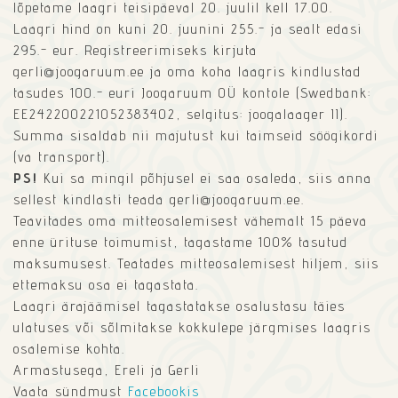
lõpetame laagri teisipäeval 20. juulil kell 17.00.
Laagri hind on kuni 20. juunini 255.- ja sealt edasi
295.- eur. Registreerimiseks kirjuta
gerli@joogaruum.ee ja oma koha laagris kindlustad
tasudes 100.- euri Joogaruum OÜ kontole (Swedbank:
EE242200221052383402, selgitus: joogalaager II).
Summa sisaldab nii majutust kui taimseid söögikordi
(va transport).
PS!
Kui sa mingil põhjusel ei saa osaleda, siis anna
sellest kindlasti teada gerli@joogaruum.ee.
Teavitades oma mitteosalemisest vähemalt 15 päeva
enne ürituse toimumist, tagastame 100% tasutud
maksumusest. Teatades mitteosalemisest hiljem, siis
ettemaksu osa ei tagastata.
Laagri ärajäämisel tagastatakse osalustasu täies
ulatuses või sõlmitakse kokkulepe järgmises laagris
osalemise kohta.
Armastusega, Ereli ja Gerli
Vaata sündmust
Facebookis