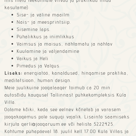
mis meid teekonnale viivad ja praktikad mida
kasutame):
Sise- ja väline maailm
Nais- ja meesprintsiip.
Sisemine laps.
Pühalikkus ja inimlikkus
Vaimsus ja maisus, nähtamatu ja nähtav
Kuulamine ja väljendamine
Vaikus ja Heli
Pimedus ja Valgus
Lisaks:
energiatöö, kanaldused, hingamise praktika,
meditatsioon, human design.
Meie juulikuine joogalaager toimub ca 20 min
autosõidu kaugusel Tallinnast puhkekompleksis Küla
Villa.
Ootame kõiki, keda see eelnev kõnetab ja varasem
joogakogemus pole sugugi vajalik. Lisainfo saamiseks
kirjuta gerli@joogaruum.ee või helista 5222425.
Kohtume pühapäeval 18. juulil kell 17.00 Küla Villas ja