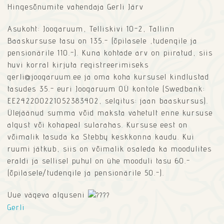
Hingesõnumite vahendaja Gerli Järv
Asukoht: Joogaruum, Telliskivi 10-2, Tallinn
Baaskursuse tasu on 135.- (õpilasele ,tudengile ja
pensionärile 110.-). Kuna kohtade arv on piiratud, siis
huvi korral kirjuta registreerimiseks
gerli@joogaruum.ee ja oma koha kursusel kindlustad
tasudes 35.- euri Joogaruum OÜ kontole (Swedbank:
EE242200221052383402, selgitus: jaan baaskursus).
Ülejäänud summa võid maksta vahetult enne kursuse
algust või kohapeal sularahas. Kursuse eest on
võimalik tasuda ka Stebby keskkonna kaudu. Kui
ruumi jätkub, siis on võimalik osaleda ka moodulites
eraldi ja sellisel puhul on ühe mooduli tasu 60.-
(õpilasele/tudengile ja pensionärile 50.-).
Uue vägeva alguseni
Gerli