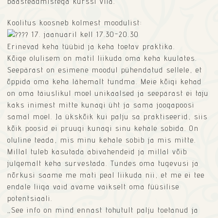
baasteadmistega kurssi viia.
Koolitus koosneb kolmest moodulist:
17. jaanuaril kell 17.30-20.30
Erinevad keha tüübid ja keha toetav praktika.
Kõige olulisem on matil liikuda oma keha kuulates.
Seepärast on esimene moodul pühendatud sellele, et
õppida oma keha lähemalt tundma. Meie kõigi kehad
on oma täiuslikul moel unikaalsed ja seepärast ei taju
kaks inimest mitte kunagi üht ja sama joogapoosi
samal moel. Ja ükskõik kui palju sa praktiseerid, siis
kõik poosid ei pruugi kunagi sinu kehale sobida. On
oluline teada, mis minu kehale sobib ja mis mitte.
Millal tuleb kasutada abivahendeid ja millal võib
julgemalt keha survestada. Tundes oma tugevusi ja
nõrkusi saame me mati peal liikuda nii, et me ei tee
endale liiga vaid avame vaikselt oma füüsilise
potentsiaali.
„See info on mind ennast tohutult palju toetanud ja