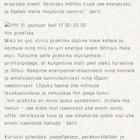
ergastab meelt. Vaimses mõttes lisab see eneseusku
ja õpetab meile muutuste loomist.“ Gerli
31. jaanuar kell 17.30-20.30
Yin praktika.
Miks on yin stiilis praktika oluline meie kehale ja
vaimule ning mis on yin energia laiem tähtsus meie
elus. Tutvume selle praktika olulisemate
printsiipidega, et kulgemine mati peal oleks turvaline
ja tõhus. Räägime energiameridiaanidest ning tunnete
ja emotsioonide tunnistamisest ning lõpuni
seedimisest. Lõpuks teeme ühe mõnusa
tasakaalustava ja rahustava Yin jooga tunni.
„Yin praktika on minu jaoks vundament, millele ma
toetun – see aitab mul iseennast üha enam vastu
võtta, tervikusse tuua ja see omakorda lubab mul üha
enam iseendale toetuda.“ Gerli
Kursust juhendab: joogaõpetaja, perekonstellöör ja