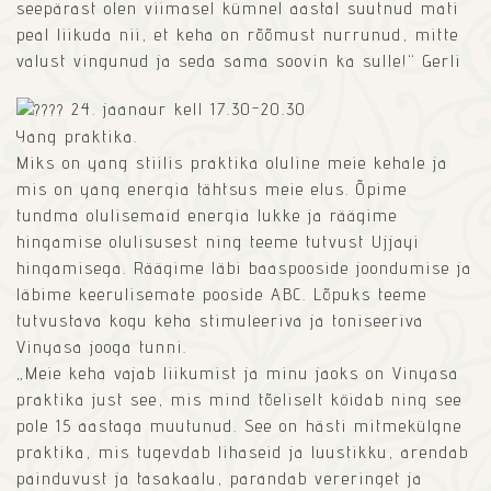
seepärast olen viimasel kümnel aastal suutnud mati
peal liikuda nii, et keha on rõõmust nurrunud, mitte
valust vingunud ja seda sama soovin ka sulle!“ Gerli
24. jaanaur kell 17.30-20.30
Yang praktika.
Miks on yang stiilis praktika oluline meie kehale ja
mis on yang energia tähtsus meie elus. Õpime
tundma olulisemaid energia lukke ja räägime
hingamise olulisusest ning teeme tutvust Ujjayi
hingamisega. Räägime läbi baaspooside joondumise ja
läbime keerulisemate pooside ABC. Lõpuks teeme
tutvustava kogu keha stimuleeriva ja toniseeriva
Vinyasa jooga tunni.
„Meie keha vajab liikumist ja minu jaoks on Vinyasa
praktika just see, mis mind tõeliselt köidab ning see
pole 15 aastaga muutunud. See on hästi mitmekülgne
praktika, mis tugevdab lihaseid ja luustikku, arendab
painduvust ja tasakaalu, parandab vereringet ja