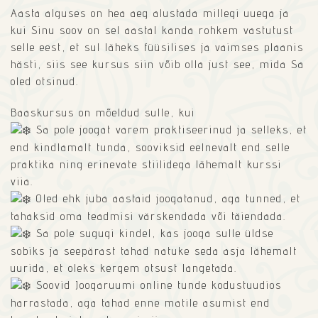
Aasta alguses on hea aeg alustada millegi uuega ja
kui Sinu soov on sel aastal kanda rohkem vastutust
selle eest, et sul läheks füüsilises ja vaimses plaanis
hästi, siis see kursus siin võib olla just see, mida Sa
oled otsinud.
Baaskursus on mõeldud sulle, kui
Sa pole joogat varem praktiseerinud ja selleks, et
end kindlamalt tunda, sooviksid eelnevalt end selle
praktika ning erinevate stiilidega lähemalt kurssi
viia.
Oled ehk juba aastaid joogatanud, aga tunned, et
tahaksid oma teadmisi värskendada või täiendada.
Sa pole sugugi kindel, kas jooga sulle üldse
sobiks ja seepärast tahad natuke seda asja lähemalt
uurida, et oleks kergem otsust langetada.
Soovid Joogaruumi online tunde kodustuudios
harrastada, aga tahad enne matile asumist end