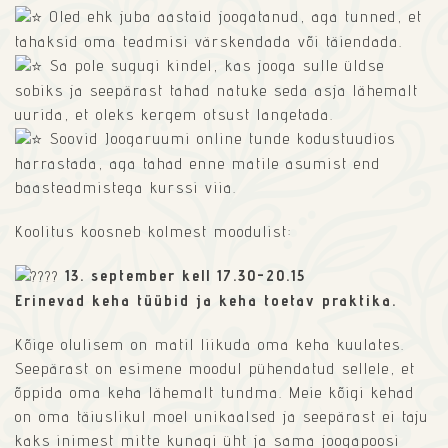
Oled ehk juba aastaid joogatanud, aga tunned, et
tahaksid oma teadmisi värskendada või täiendada.
Sa pole sugugi kindel, kas jooga sulle üldse
sobiks ja seepärast tahad natuke seda asja lähemalt
uurida, et oleks kergem otsust langetada.
Soovid Joogaruumi online tunde kodustuudios
harrastada, aga tahad enne matile asumist end
baasteadmistega kurssi viia.
Koolitus koosneb kolmest moodulist:
13. september kell 17.30-20.15
Erinevad keha tüübid ja keha toetav praktika.
Kõige olulisem on matil liikuda oma keha kuulates.
Seepärast on esimene moodul pühendatud sellele, et
õppida oma keha lähemalt tundma. Meie kõigi kehad
on oma täiuslikul moel unikaalsed ja seepärast ei taju
kaks inimest mitte kunagi üht ja sama joogapoosi