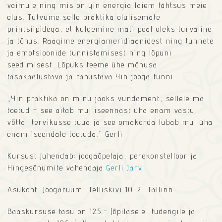
vaimule ning mis on yin energia laiem tähtsus meie
elus. Tutvume selle praktika olulisemate
printsiipidega, et kulgemine mati peal oleks turvaline
ja tõhus. Räägime energiameridiaanidest ning tunnete
ja emotsioonide tunnistamisest ning lõpuni
seedimisest. Lõpuks teeme ühe mõnusa
tasakaalustava ja rahustava Yin jooga tunni.
„Yin praktika on minu jaoks vundament, sellele ma
toetud – see aitab mul iseennast üha enam vastu
võtta, tervikusse tuua ja see omakorda lubab mul üha
enam iseendale toetuda.“ Gerli
Kursust juhendab: joogaõpetaja, perekonstellöör ja
Hingesõnumite vahendaja
Gerli Järv
Asukoht: Joogaruum, Telliskivi 10-2, Tallinn
Baaskursuse tasu on 125.- (õpilasele ,tudengile ja