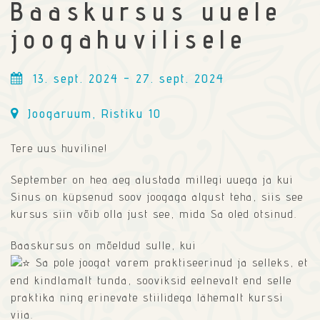
Baaskursus uuele
joogahuvilisele
13. sept. 2024 - 27. sept. 2024
Joogaruum, Ristiku 10
Tere uus huviline!
September on hea aeg alustada millegi uuega ja kui
Sinus on küpsenud soov joogaga algust teha, siis see
kursus siin võib olla just see, mida Sa oled otsinud.
Baaskursus on mõeldud sulle, kui
Sa pole joogat varem praktiseerinud ja selleks, et
end kindlamalt tunda, sooviksid eelnevalt end selle
praktika ning erinevate stiilidega lähemalt kurssi
viia.