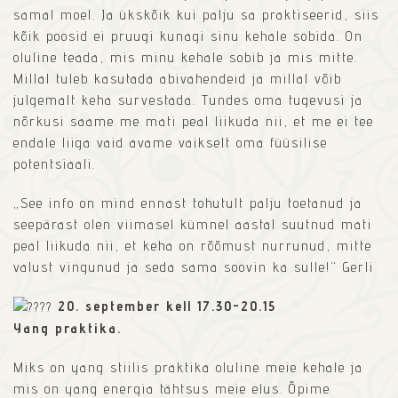
samal moel. Ja ükskõik kui palju sa praktiseerid, siis
kõik poosid ei pruugi kunagi sinu kehale sobida. On
oluline teada, mis minu kehale sobib ja mis mitte.
Millal tuleb kasutada abivahendeid ja millal võib
julgemalt keha survestada. Tundes oma tugevusi ja
nõrkusi saame me mati peal liikuda nii, et me ei tee
endale liiga vaid avame vaikselt oma füüsilise
potentsiaali.
„See info on mind ennast tohutult palju toetanud ja
seepärast olen viimasel kümnel aastal suutnud mati
peal liikuda nii, et keha on rõõmust nurrunud, mitte
valust vingunud ja seda sama soovin ka sulle!“ Gerli
20. september kell 17.30-20.15
Yang praktika.
Miks on yang stiilis praktika oluline meie kehale ja
mis on yang energia tähtsus meie elus. Õpime