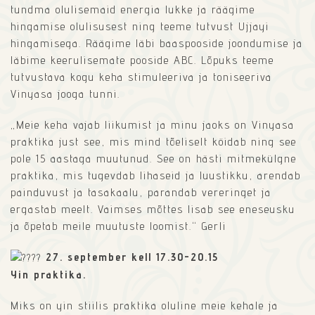
tundma olulisemaid energia lukke ja räägime
hingamise olulisusest ning teeme tutvust Ujjayi
hingamisega. Räägime läbi baaspooside joondumise ja
läbime keerulisemate pooside ABC. Lõpuks teeme
tutvustava kogu keha stimuleeriva ja toniseeriva
Vinyasa jooga tunni.
„Meie keha vajab liikumist ja minu jaoks on Vinyasa
praktika just see, mis mind tõeliselt köidab ning see
pole 15 aastaga muutunud. See on hästi mitmekülgne
praktika, mis tugevdab lihaseid ja luustikku, arendab
painduvust ja tasakaalu, parandab vereringet ja
ergastab meelt. Vaimses mõttes lisab see eneseusku
ja õpetab meile muutuste loomist.“ Gerli
27. september kell 17.30-20.15
Yin praktika.
Miks on yin stiilis praktika oluline meie kehale ja