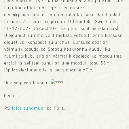
pensionärile 105.-). Kuna kohtade arv on piiratud, siis
huvi korral kirjuta registreerimiseks
gerli@joogaruum.ee ja oma koha kursusel kindlustad
tasudes 25.- euri Joogaruum OÜ kontole (Swedbank:
EE242200221052383402, selgitus: sept baaskursus).
Ülejäänud summa võid maksta vahetult enne kursuse
algust või kohapeal sularahas. Kursuse eest on
võimalik tasuda ka Stebby keskkonna kaudu. Kui
ruumi jätkub, siis on võimalik osaleda ka moodulites
eraldi ja sellisel puhul on ühe mooduli tasu 55.-
(õpilasele/tudengile ja pensionärile 40.-).
Uue vägeva alguseni
Gerli
PS
Jälgi sündmust
ka FB-s.